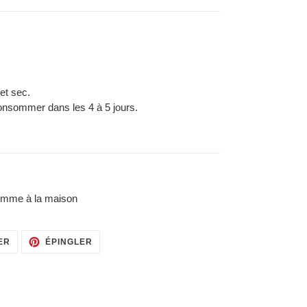
et sec.
consommer dans les 4 à 5 jours.
comme à la maison
TWEETER
ÉPINGLER
ER
ÉPINGLER
SUR
SUR
TWITTER
PINTEREST