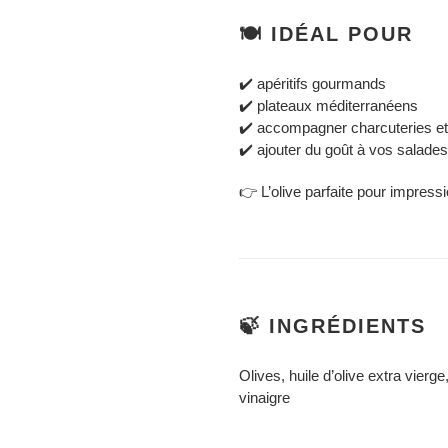
🍽️ IDÉAL POUR
✔️ apéritifs gourmands
✔️ plateaux méditerranéens
✔️ accompagner charcuteries e
✔️ ajouter du goût à vos salades
👉 L’olive parfaite pour impress
🍃 INGRÉDIENTS
Olives, huile d’olive extra vierg
vinaigre