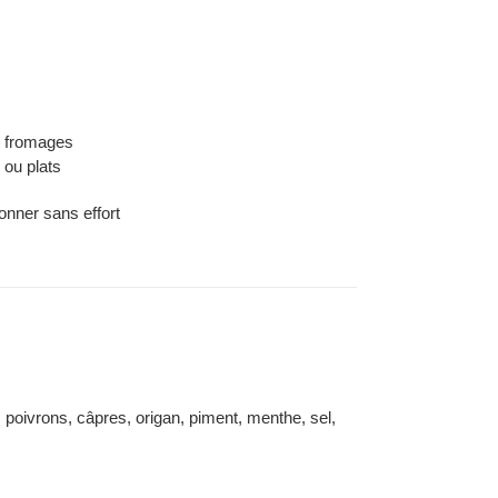
t fromages
 ou plats
ionner sans effort
e, poivrons, câpres, origan, piment, menthe, sel,