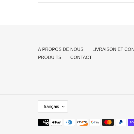
À PROPOS DE NOUS
LIVRAISON ET CO
PRODUITS
CONTACT
L
français
A
N
Moyens
G
de
U