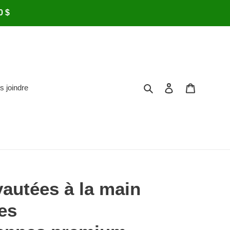
0 $
Rechercher
Se connecter
Panier
s joindre
autées à la main
ves