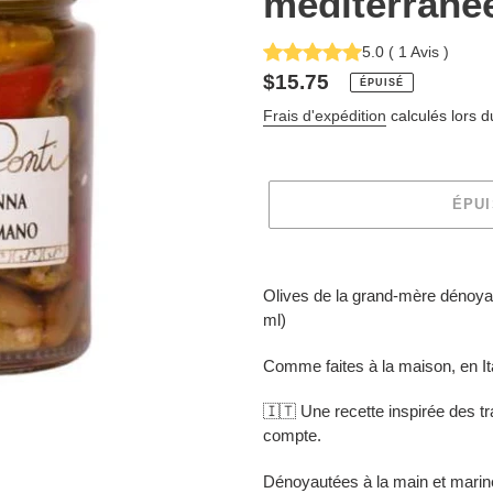
méditerrané
5.0
(
1
Avis
)
Prix
$15.75
ÉPUISÉ
normal
Frais d'expédition
calculés lors 
ÉPU
Ajout
d'un
Olives de la grand-mère dénoya
produit
ml)
à
votre
Comme faites à la maison, en It
panier
🇮🇹 Une recette inspirée des tra
compte.
Dénoyautées à la main et marinée