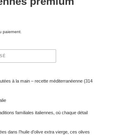
ennes premium
du paiement.
ISÉ
utées à la main – recette méditerranéenne (314
alie
ditions familiales italiennes, où chaque détail
s dans l’huile d’olive extra vierge, ces olives